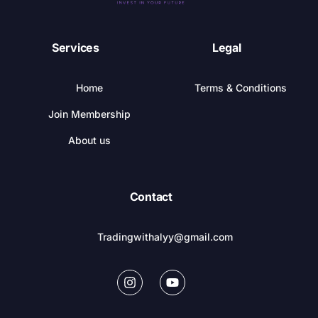
Services
Legal
Home
Terms & Conditions
Join Membership
About us
Contact
Tradingwithalyy@gmail.com