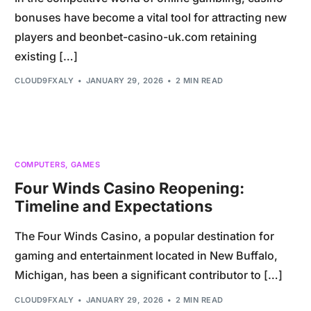
bonuses have become a vital tool for attracting new
players and beonbet-casino-uk.com retaining
existing […]
CLOUD9FXALY
JANUARY 29, 2026
2 MIN READ
COMPUTERS, GAMES
Four Winds Casino Reopening:
Timeline and Expectations
The Four Winds Casino, a popular destination for
gaming and entertainment located in New Buffalo,
Michigan, has been a significant contributor to […]
CLOUD9FXALY
JANUARY 29, 2026
2 MIN READ