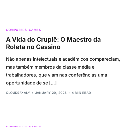
COMPUTERS, GAMES
A Vida do Crupiê: O Maestro da
Roleta no Cassino
Não apenas intelectuais e acadêmicos compareciam,
mas também membros da classe média e
trabalhadores, que viam nas conferências uma
oportunidade de se […]
CLOUD9FXALY
JANUARY 29, 2026
4 MIN READ