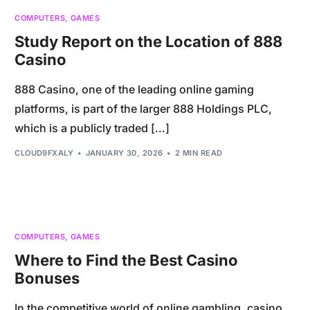
COMPUTERS, GAMES
Study Report on the Location of 888
Casino
888 Casino, one of the leading online gaming
platforms, is part of the larger 888 Holdings PLC,
which is a publicly traded […]
CLOUD9FXALY
JANUARY 30, 2026
2 MIN READ
COMPUTERS, GAMES
Where to Find the Best Casino
Bonuses
In the competitive world of online gambling, casino