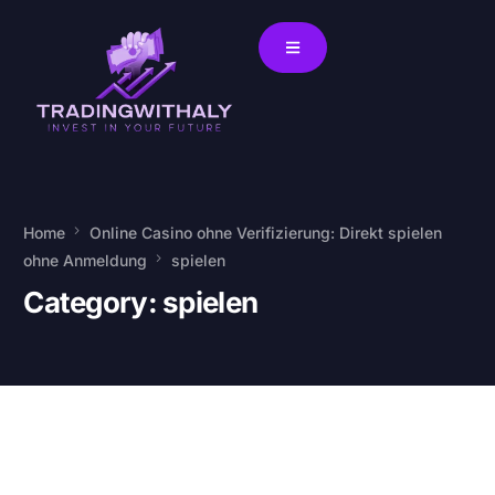
Home
Online Casino ohne Verifizierung: Direkt spielen
ohne Anmeldung
spielen
Category:
spielen