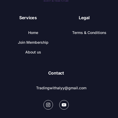
Services
Legal
Home
Terms & Conditions
Join Membership
About us
Contact
Tradingwithalyy@gmail.com